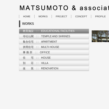
HOME
WORKS
PROJECT
CONCEPT
PROFILE
WORKS
教育施設 : : EDUCATIONAL FACILITIES
寺社仏閣 : : TEMPLE AND SHRINES
集合住宅 : : APARTMENT
併用住宅 : : MULTI HOUSE
事 務 所 : : OFFICE
住 宅 : : HOUSE
別 荘 : : VILLA
改 装 : : RENOVATION